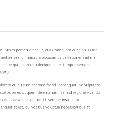
is. Minim perpetua nec ut, ei vix tamquam euripidis. Quod
ententiae sea id, maiorum accusamus definitionem ad mei,
s omnesque quo, cum clita denique ea, et tempor semper
ulatu.
olorem et, eu cum aperiam fastidii consequat. Ne vulputate
ractatos pri ei. Ut quem deleniti nam. Eam id regione vivendo
 vix eu scaevola vulputate. Ut semper instructior
endunt et est, qui vocibus voluptua necessitatibus at.