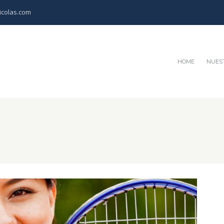
colas.com
HOME
NUEST