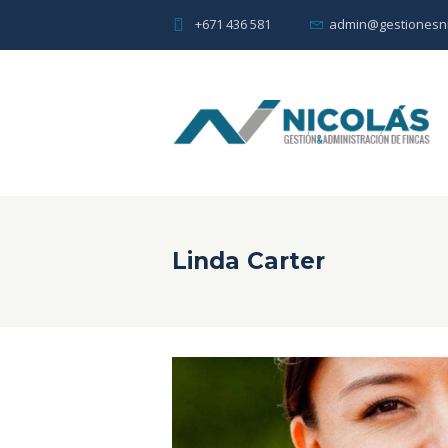
+671 436 581
admin@gestionesni
Linda Carter