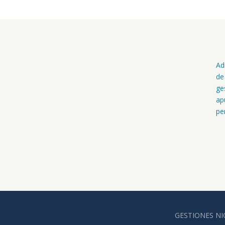
Ad
de
ge
ap
pe
GESTIONES NIC