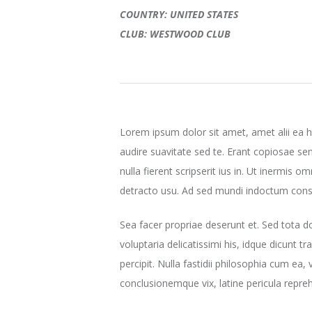
COUNTRY: UNITED STATES
CLUB: WESTWOOD CLUB
Lorem ipsum dolor sit amet, amet alii ea h
audire suavitate sed te. Erant copiosae s
nulla fierent scripserit ius in. Ut inermi
detracto usu. Ad sed mundi indoctum cons
Sea facer propriae deserunt et. Sed tota d
voluptaria delicatissimi his, idque dicunt t
percipit. Nulla fastidii philosophia cum ea,
conclusionemque vix, latine pericula repreh