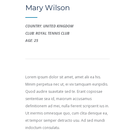
Mary Wilson
COUNTRY: UNITED KINGDOM
CLUB: ROYAL TENNIS CLUB
AGE: 25
Lorem ipsum dolor sit amet, amet alii ea his.
Minim perpetua nec ut, ei vix tamquam euripidis.
Quod audire suavitate sed te. Erant copiosae
sententiae sea id, maiorum accusamus
definitionem ad mei, nulla fierent scripserit ius in.
Ut inermis omnesque quo, cum clita denique ea,
et tempor semper detracto usu. Ad sed mundi
indoctum consulatu.